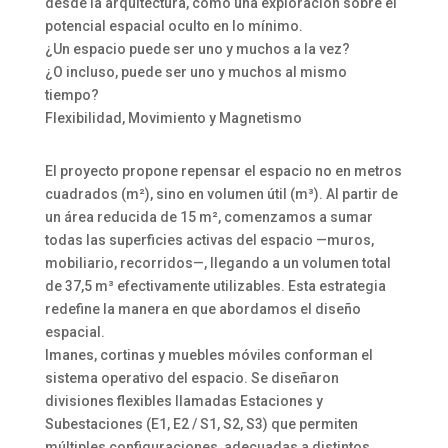
desde la arquitectura, como una exploración sobre el
potencial espacial oculto en lo mínimo.
¿Un espacio puede ser uno y muchos a la vez?
¿O incluso, puede ser uno y muchos al mismo
tiempo?
Flexibilidad, Movimiento y Magnetismo
El proyecto propone repensar el espacio no en metros
cuadrados (m²), sino en volumen útil (m³). Al partir de
un área reducida de 15 m², comenzamos a sumar
todas las superficies activas del espacio —muros,
mobiliario, recorridos—, llegando a un volumen total
de 37,5 m³ efectivamente utilizables. Esta estrategia
redefine la manera en que abordamos el diseño
espacial.
Imanes, cortinas y muebles móviles conforman el
sistema operativo del espacio. Se diseñaron
divisiones flexibles llamadas Estaciones y
Subestaciones (E1, E2 / S1, S2, S3) que permiten
múltiples configuraciones, adecuadas a distintos