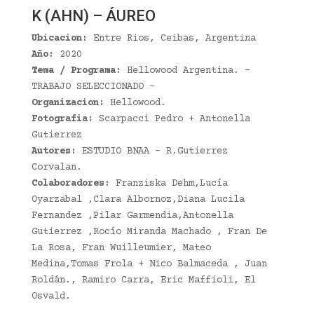
K (AHN) – ÁUREO
Ubicacion:
Entre Rios, Ceibas, Argentina
Año:
2020
Tema / Programa:
Hellowood Argentina. –
TRABAJO SELECCIONADO –
Organizacion:
Hellowood.
Fotografia:
Scarpacci Pedro + Antonella
Gutierrez
Autores:
ESTUDIO BNAA – R.Gutierrez
Corvalan.
Colaboradores:
Franziska Dehm,Lucía
Oyarzabal ,Clara Albornoz,Diana Lucila
Fernandez ,Pilar Garmendia,Antonella
Gutierrez ,Rocío Miranda Machado , Fran De
La Rosa, Fran Wuilleumier, Mateo
Medina,Tomas Frola + Nico Balmaceda , Juan
Roldán., Ramiro Carra, Eric Maffioli, El
Osvald.