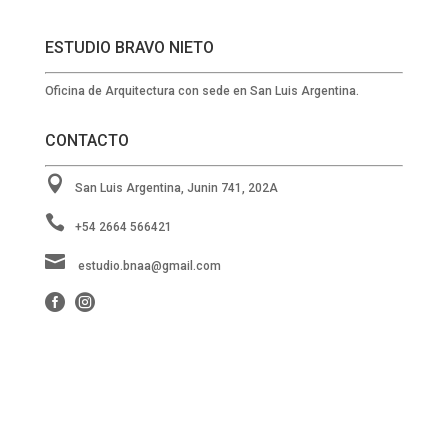
ESTUDIO BRAVO NIETO
Oficina de Arquitectura con sede en San Luis Argentina.
CONTACTO

San Luis Argentina, Junin 741, 202A

+54 2664 566421

estudio.bnaa@gmail.com

